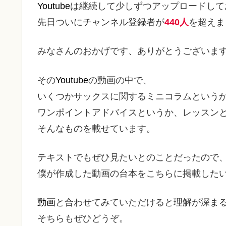
Youtube
は継続して少しずつアップロードして
先日ついにチャンネル登録者が
440人
を超えま
みなさんのおかげです、ありがとうございま
その
Youtube
の動画の中で、
いくつかサックスに関するミニコラムという
ワンポイントアドバイスというか、レッスン
そんなものを載せています。
テキストでもぜひ見たいとのことだったので
僕が作成した動画の台本をこちらに掲載した
動画
と合わせてみていただけると理解が深ま
そちらもぜひどうぞ。